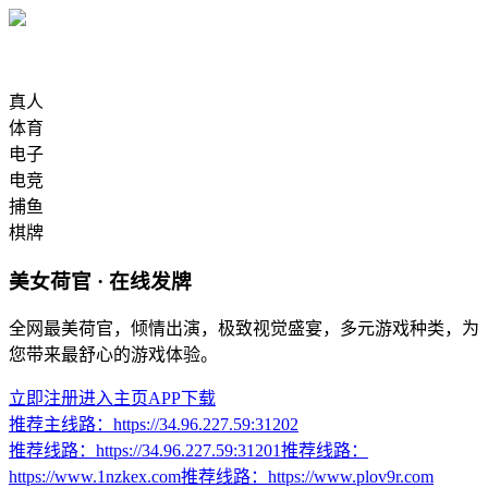
真人
体育
电子
电竞
捕鱼
棋牌
美女荷官 · 在线发牌
全网最美荷官，倾情出演，极致视觉盛宴，多元游戏种类，为
您带来最舒心的游戏体验。
立即注册
进入主页
APP下载
推荐主线路：
https://34.96.227.59:31202
推荐线路：
https://34.96.227.59:31201
推荐线路：
https://www.1nzkex.com
推荐线路：
https://www.plov9r.com