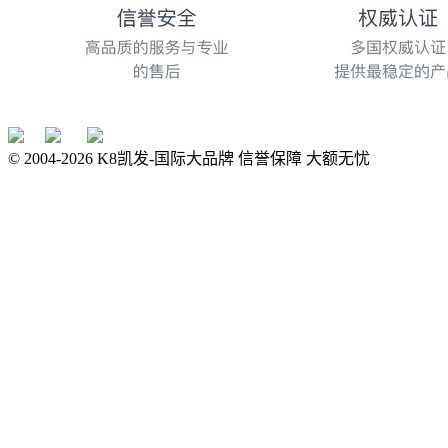
© 2004-
2026
K8凯发-国际大品牌 信誉保障 大额无忧