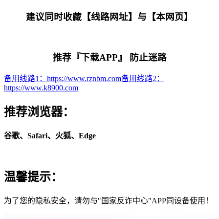
建议同时收藏【线路网址】与【本网页】
推荐『下载APP』 防止迷路
备用线路
1
：
https://www.rznbm.com
备用线路
2
：
https://www.k8900.com
推荐浏览器：
谷歌、Safari、火狐、Edge
温馨提示：
为了您的隐私安全，请勿与"国家反诈中心"APP同设备使用！