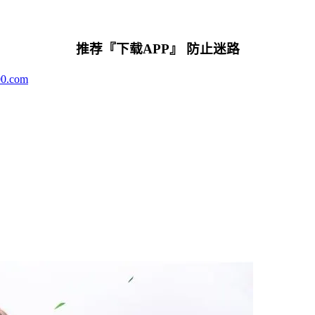
推荐『下载APP』 防止迷路
00.com