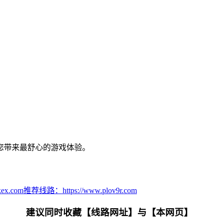
您带来最舒心的游戏体验。
kex.com
推荐线路：
https://www.plov9r.com
建议同时收藏【线路网址】与【本网页】