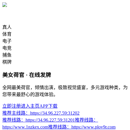
真人
体育
电子
电竞
捕鱼
棋牌
美女荷官 · 在线发牌
全网最美荷官，倾情出演，极致视觉盛宴，多元游戏种类，为
您带来最舒心的游戏体验。
立即注册
进入主页
APP下载
推荐主线路：
https://34.96.227.59:31202
推荐线路：
https://34.96.227.59:31201
推荐线路：
https://www.1nzkex.com
推荐线路：
https://www.plov9r.com