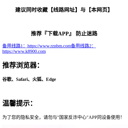
建议同时收藏【线路网址】与【本网页】
推荐『下载APP』 防止迷路
备用线路
1
：
https://www.rznbm.com
备用线路
2
：
https://www.k8900.com
推荐浏览器：
谷歌、Safari、火狐、Edge
温馨提示：
为了您的隐私安全，请勿与"国家反诈中心"APP同设备使用！