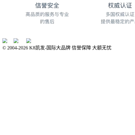
© 2004-
2026
K8凯发-国际大品牌 信誉保障 大额无忧