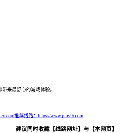
您带来最舒心的游戏体验。
kex.com
推荐线路：
https://www.plov9r.com
建议同时收藏【线路网址】与【本网页】