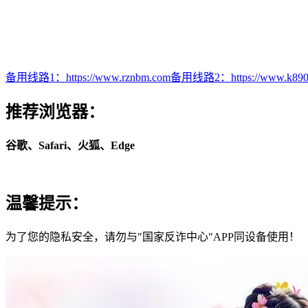
备用线路
1
：
https://www.rznbm.com
备用线路
2
：
https://www.k89
推荐浏览器：
谷歌、Safari、火狐、Edge
温馨提示：
为了您的隐私安全，请勿与"国家反诈中心"APP同设备使用！