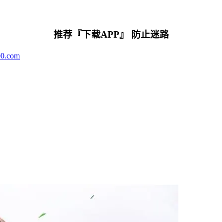
推荐『下载APP』 防止迷路
00.com