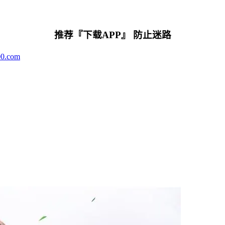
推荐『下载APP』 防止迷路
00.com