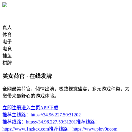
真人
体育
电子
电竞
捕鱼
棋牌
美女荷官 · 在线发牌
全网最美荷官，倾情出演，极致视觉盛宴，多元游戏种类，为
您带来最舒心的游戏体验。
立即注册
进入主页
APP下载
推荐主线路：
https://34.96.227.59:31202
推荐线路：
https://34.96.227.59:31201
推荐线路：
https://www.1nzkex.com
推荐线路：
https://www.plov9r.com